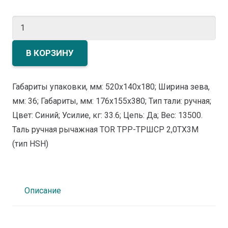
Количество
товара
Таль
В КОРЗИНУ
ручная
рычажная
Габариты упаковки, мм: 520х140х180; Ширина зева,
TOR
мм: 36; Габариты, мм: 176х155х380; Тип тали: ручная;
ТРР-
Цвет: Синий; Усилие, кг: 33.6; Цепь: Да; Вес: 13500.
ТРШСР
Таль ручная рычажная TOR ТРР-ТРШСР 2,0ТХ3М
2,0ТХ3М
(тип HSH)
(тип
HSH)
Описание