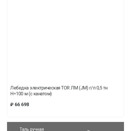
Лебедка электрическая TOR ЛМ (JM) г/п 0,5 тн
Н=100 м (c канатом)
₽
66 698
Таль ручная