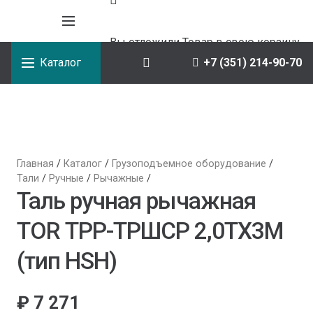
Вы отложили
Товар
в свою корзину.
Каталог
+7 (351) 214-90-70
Главная
/
Каталог
/
Грузоподъемное оборудование
/
Тали
/
Ручные
/
Рычажные
/
Таль ручная рычажная
TOR ТРР-ТРШСР 2,0ТХ3М
(тип HSH)
₽
7 271