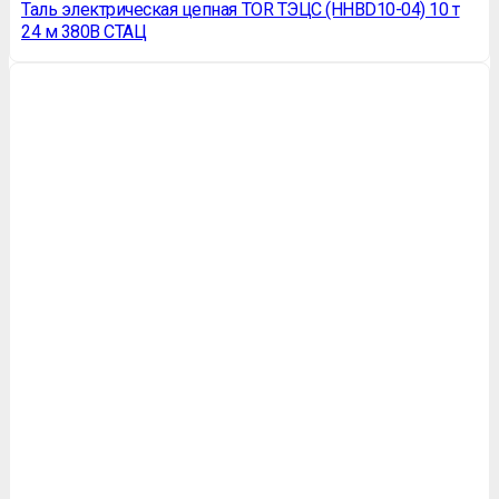
Таль электрическая цепная TOR ТЭЦС (HHBD10-04) 10 т
24 м 380В CТАЦ