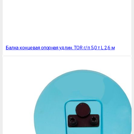
Балка концевая опорная удлин. TOR г/п 5,0 т L 2,6 м