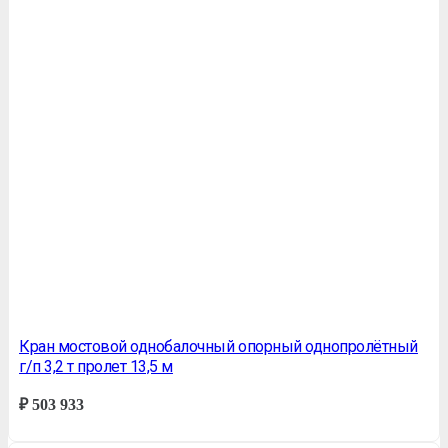
Кран мостовой однобалочный опорный однопролётный
г/п 3,2 т пролет 13,5 м
₽
503 933