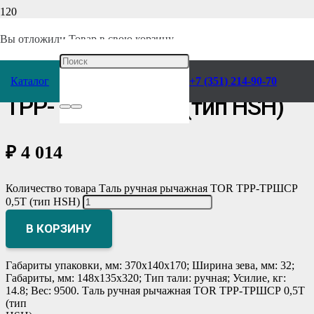
Главная
/
Каталог
/
Грузоподъемное оборудование
/
Тали
/
Ручные
/
Рычажные
/
Вы отложили
Товар
в свою корзину.
Таль ручная рычажная TOR
Каталог
+7 (351) 214-90-70
ТРР-ТРШСР 0,5Т (тип HSH)
₽
4 014
Количество товара Таль ручная рычажная TOR ТРР-ТРШСР
0,5Т (тип HSH)
В КОРЗИНУ
Габариты упаковки, мм: 370х140х170; Ширина зева, мм: 32;
Габариты, мм: 148х135х320; Тип тали: ручная; Усилие, кг:
14.8; Вес: 9500. Таль ручная рычажная TOR ТРР-ТРШСР 0,5Т
(тип