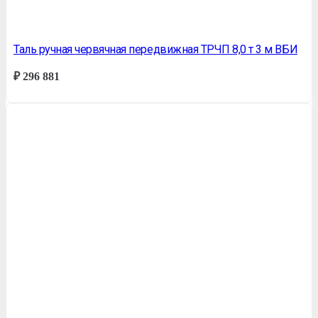
Таль ручная червячная передвижная ТРЧП 8,0 т 3 м ВБИ
₽
296 881