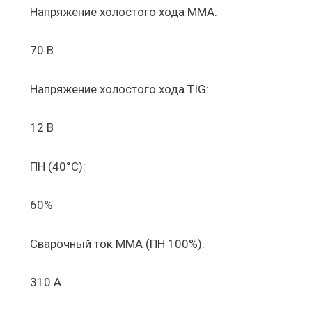
Напряжение холостого хода MMA:
70 В
Напряжение холостого хода TIG:
12 В
ПН (40°C):
60%
Сварочный ток MMA (ПН 100%):
310 А