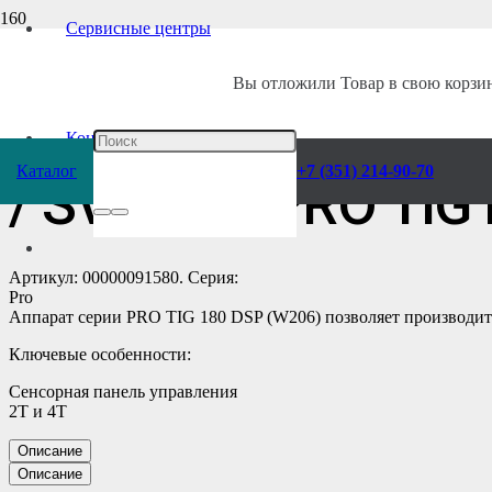
Сервисные центры
Главная
/
Каталог
/
Сварочное оборудование
/
Аппараты
/
Инверторы
/
Вы отложили
Товар
в свою корзин
Инверторный аппа
Контакты
Каталог
+7 (351) 214-90-70
/ SVAROG PRO TIG
Артикул: 00000091580. Серия:
Pro
Аппарат серии PRO TIG 180 DSP (W206) позволяет производит
Ключевые особенности:
Сенсорная панель управления
2Т и 4Т
Описание
Описание