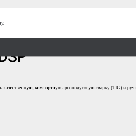
СВАРОГ
/
у.
рат СВАРОГ ПРО Т
 DSP
ь качественную, комфортную аргонодуговую сварку (TIG) и ру