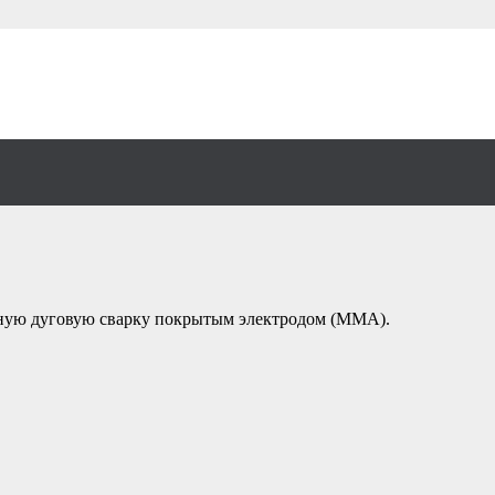
ИГ 180 ДСП (W206)
чную дуговую сварку покрытым электродом (MMA).