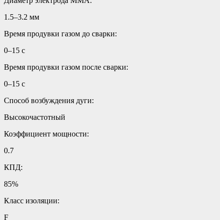
Диаметр электрода MMA:
1.5–3.2 мм
Время продувки газом до сварки:
0–15 с
Время продувки газом после сварки:
0–15 с
Способ возбуждения дуги:
Высокочастотный
Коэффициент мощности:
0.7
КПД:
85%
Класс изоляции:
F