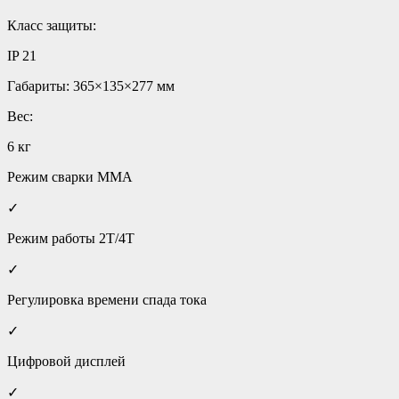
Класс защиты:
IP 21
Габариты: 365×135×277 мм
Вес:
6 кг
Режим сварки ММА
✓
Режим работы 2Т/4Т
✓
Регулировка времени спада тока
✓
Цифровой дисплей
✓