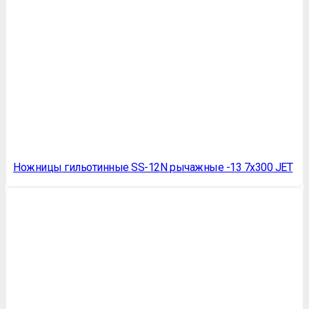
Ножницы гильотинные SS-12N рычажные -13 7х300 JET