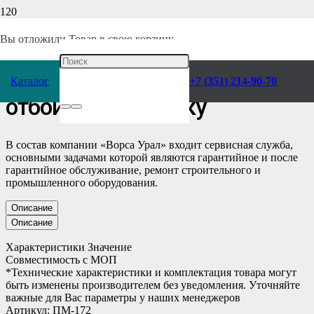
Главная
/
Каталог
/
Инструмент
/
Пневматический
/
Комплектующие
/
Запчасти отбойных молотков
/
Вы отложили
Товар
в свою корзину.
Вентиль МО-2Б-0102 к
Каталог
+7 (351) 214-90-70
отбойному молотку
В состав компании «Ворса Урал» входит сервисная служба,
основными задачами которой являются гарантийное и после
гарантийное обслуживание, ремонт строительного и
промышленного оборудования.
Описание
Описание
Характеристики Значение
Совместимость с МОП
*Технические характеристики и комплектация товара могут
быть изменены производителем без уведомления. Уточняйте
важные для Вас параметры у наших менеджеров
Артикул: ПМ-172