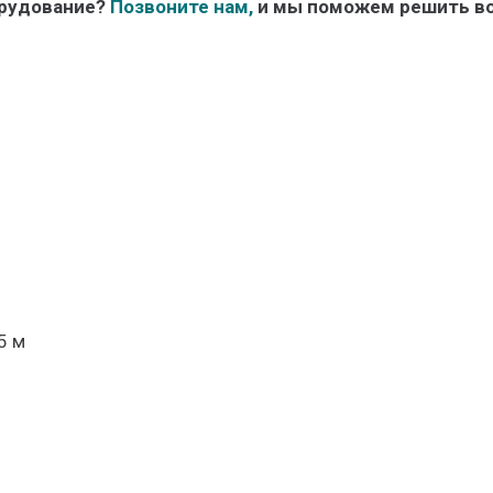
орудование?
Позвоните нам,
и мы поможем решить во
5 м