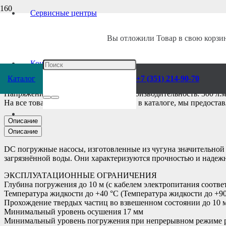
Сервисные центры
Главная
/
Каталог
/
Насосы
/
Pedrollo
/
Погружные
/
Вы отложили
Товар
в свою корзин
Насос электрическ
Контакты
Каталог
+7 (351) 214-90-70
Напряжение: 20 В; Модель: Dc 20; Производительность: 300 л.
На все товары, которые представлены в каталоге, мы предоста
Описание
Описание
DC погружные насосы, изготовленные из чугуна значительной 
загрязнённой воды. Они характеризуются прочностью и надеж
ЭКСПЛУАТАЦИОННЫЕ ОГРАНИЧЕНИЯ
Глубина погружения до 10 м (с кабелем электропитания соотв
Температура жидкости до +40 °C (Температура жидкости до +90
Прохождение твердых частиц во взвешенном состоянии до 10 
Минимальный уровень осушения 17 мм
Минимальный уровень погружения при непрерывном режиме 