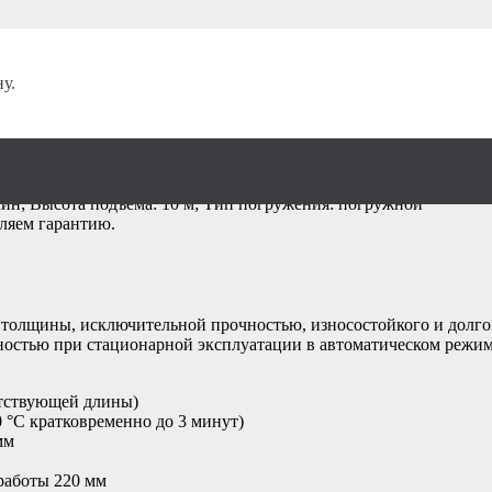
у.
ий Pedrollo Dc 20
мин; Высота подъема: 10 м; Тип погружения: погружной
вляем гарантию.
толщины, исключительной прочностью, износостойкого и долгов
ностью при стационарной эксплуатации в автоматическом режим
етствующей длины)
 °C кратковременно до 3 минут)
мм
работы 220 мм