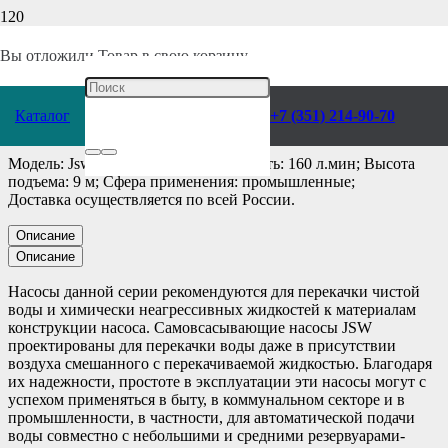
Главная
/
Каталог
/
Насосы
/
Pedrollo
/
Поверхностные
/
Самовсасывающие
/
Вы отложили
Товар
в свою корзину.
Насос Pedrollo Jsw 3BM
Каталог
+7 (351) 214-90-70
Модель: Jsw 3BM; Производительность: 160 л.мин; Высота
подъема: 9 м; Сфера применения: промышленные;
Доставка осуществляется по всей России.
Описание
Описание
Насосы данной серии рекомендуются для перекачки чистой
воды и химически неагрессивных жидкостей к материалам
конструкции насоса. Самовсасывающие насосы JSW
проектированы для перекачки воды даже в присутствии
воздуха смешанного с перекачиваемой жидкостью. Благодаря
их надежности, простоте в эксплуатации эти насосы могут с
успехом применяться в быту, в коммунальном секторе и в
промышленности, в частности, для автоматической подачи
воды совместно с небольшими и средними резервуарами-