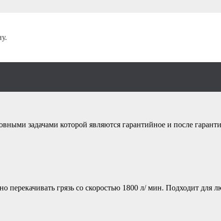
ённой воды
/
у.
омпа для сильноза
новными задачами которой являются гарантийное и после гаран
 перекачивать грязь со скоростью 1800 л/ мин. Подходит для лю