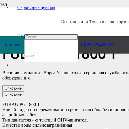
Сервисные центры
Главная
/
Каталог
/
Насосы
/
Мотопомпы
/
FUBAG
/
Для сильнозагрязн
Вы отложили
Товар
в свою корзин
Бензиновая мотоп
Контакты
Каталог
+7 (351) 214-90-70
FUBAG PG 1800 T
В состав компании «Ворса Урал» входит сервисная служба, ос
оборудования.
Описание
Описание
FUBAG PG 1800 T
Новый лидер по перекачиванию грязи – способна безостановочно
аварийных работ.
Тип двигателя 4-х тактный OHV-двигатель
Качество воды сильнозагрязнённая