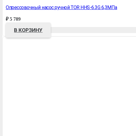
Опрессовочный насос ручной TOR HHS-6.3G 6,3МПа
₽
5 789
В КОРЗИНУ