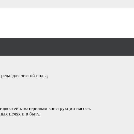
сос PEDROLLO PQm
реда: для чистой воды;
идкостей к материалам конструкции насоса.
ых целях и в быту.