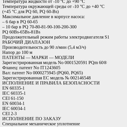
Температура жидкости от -10 °C до +90 °C
Температура окружающей среды от -10 °C до +40 °C
(+45 °C для PQ 60, PQ 60-Bs)
Максимальное давление в корпусе насоса:
– 6 бар в PQ 60-65
– 10 бар в PQ 70-80-81-90-100-200-300
PQ 60Bs-65Bs-81Bs
Продолжительный режим работы электродвигателя S1
РАБОЧИЙ ДИАПАЗОН
Производительность до 90 л/мин (5,4 м3/ч)
Напор до 100 м
ПАТЕНТЫ — МАРКИ — МОДЕЛИ
Зарегистрированная модель No 0001520591 PQm 60®
Фланец: патент No IT1243605
Вал: патент No 0000275945 (PQ60, PQ65)
Зарегистрированная ЕС модель № 002146548
ИСПОЛНЕНИЕ И ПРАВИЛА БЕЗОПАСНОСТИ
EN 60335-1
IEC 60335-1
CEI 61-150
EN 60034-1
IEC 60034-1
CEI 2-3
ИСПОЛНЕНИЕ ПО ЗАКАЗУ
Специальное механическое уплотнение