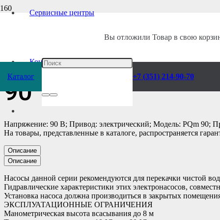
Сервисные центры
Главная
/
Каталог
/
Насосы
/
Pedrollo
/
Поверхностные
/
Вы отложили
Товар
в свою корзин
Поверхностный ви
Контакты
Каталог
+7 (351) 214-90-70
90
Напряжение: 90 В; Привод: электрический; Модель: PQm 90; Пр
На товары, представленные в каталоге, распространяется гаран
Описание
Описание
Насосы данной серии рекомендуются для перекачки чистой вод
Гидравлические характеристики этих электронасосов, совмест
Установка насоса должна производиться в закрытых помещения
ЭКСПЛУАТАЦИОННЫЕ ОГРАНИЧЕНИЯ
Манометрическая высота всасывания до 8 м