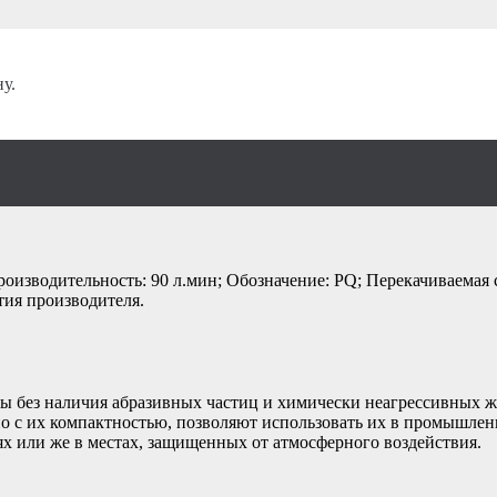
у.
хревой электрона
оизводительность: 90 л.мин; Обозначение: PQ; Перекачиваемая с
тия производителя.
ы без наличия абразивных частиц и химически неагрессивных ж
но с их компактностью, позволяют использовать их в промышленн
х или же в местах, защищенных от атмосферного воздействия.