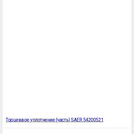
Торцеввое уплотнение (часть) SAER 54200521