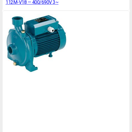
112M-V18 — 400/690V 3~