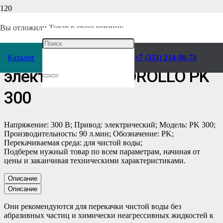
Главная
/
Каталог
/
Насосы
/
Pedrollo
/
Поверхностные
/
Вы отложили
Товар
в свою корзину.
Поверхностный вихревой
Каталог
+7 (351) 214-90-70
электронасос PEDROLLO PK
300
Напряжение: 300 В; Привод: электрический; Модель: PK 300;
Производительность: 90 л.мин; Обозначение: PK;
Перекачиваемая среда: для чистой воды;
Подберем нужный товар по всем параметрам, начиная от
цены и заканчивая техническими характеристиками.
Описание
Описание
Они рекомендуются для перекачки чистой воды без
абразивных частиц и химически неагрессивных жидкостей к