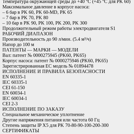
Температура окружающей среды до +40 °C (+45 °C для PK 60)
Максимальное давление в корпусе насоса:
– 6 бар в PK 60, PK 60-MD, PK 65
– 7 бар в PK 70, PK 80
– 10 бар в PK 90, PK 100, PK 200, PK 300
Продолжительный режим работы электродвигателя S1
РАБОЧИЙ ДИАПАЗОН
Производительность до 90 л/мин. (5.4 м³/ч)
Напор до 100 м
ПАТЕНТЫ — МАРКИ — МОДЕЛИ
Вал: патент № 0000275945 (PK60, PK65)
Корпус насоса: патент № 0000275946 (PK60, PK65)
Зарегистрированная ЕС модель № 01894478
ИСПОЛНЕНИЕ И ПРАВИЛА БЕЗОПАСНОСТИ
EN 60335-1
IEC 60335-1
CEI 61-150
EN 60034-1
IEC 60034-1
CEI 2-3
ИСПОЛНЕНИЕ ПО ЗАКАЗУ
Специальное механическое уплотнение
Другие напряжения питания или частота 60 Гц
Степень защиты IP X5 для PK 70-80-90-100-200-300
СЕРТИФИКАТЫ