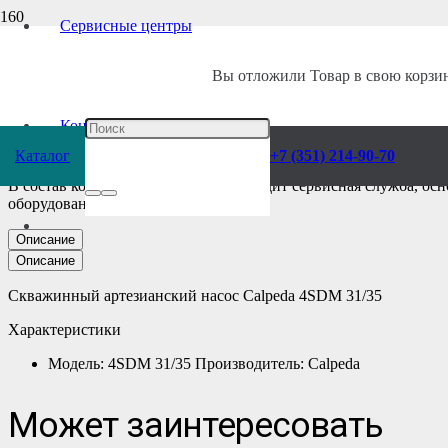
Сервисные центры
Главная
/
Каталог
/
Насосы
/
Calpeda
/
Консольные
/
Скважинные
/
Вы отложили
Товар
в свою корзин
Скважинный Насос
Контакты
Каталог
+7 (351) 214-90-70
В состав компании «Ворса Урал» входит сервисная служба, ос
оборудования.
Описание
Описание
Скважинный артезианский насос Calpeda 4SDM 31/35
Характеристики
Модель: 4SDM 31/35 Производитель: Calpeda
Может заинтересовать