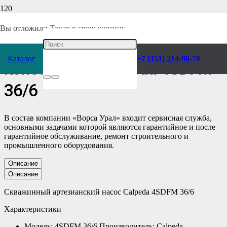
Главная
/
Каталог
/
Насосы
/
Calpeda
/
Консольные
/
Скважинные
/
Вы отложили
Товар
в свою корзину.
Скважинный Насос
Каталог
+7 (351) 214-90-70
консольный Calpeda 4SDFM
36/6
В состав компании «Ворса Урал» входит сервисная служба,
основными задачами которой являются гарантийное и после
гарантийное обслуживание, ремонт строительного и
промышленного оборудования.
Описание
Описание
Скважинный артезианский насос Calpeda 4SDFM 36/6
Характеристики
Модель: 4SDFM 36/6 Производитель: Calpeda