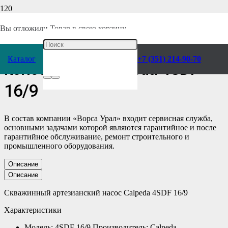
Главная
/
Каталог
/
Насосы
/
Calpeda
/
Консольные
/
Скважинные
/
Вы отложили
Товар
в свою корзину.
Скважинный Насос
Каталог
+7 (351) 214-90-70
консольный Calpeda 4SDF
16/9
В состав компании «Ворса Урал» входит сервисная служба,
основными задачами которой являются гарантийное и после
гарантийное обслуживание, ремонт строительного и
промышленного оборудования.
Описание
Описание
Скважинный артезианский насос Calpeda 4SDF 16/9
Характеристики
Модель: 4SDF 16/9 Производитель: Calpeda