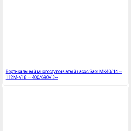
Вертикальный многоступенчатый насос Saer MK40/14 —
112M-V18 — 400/690V 3~