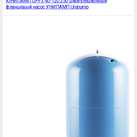
ЮНИПАМП UPF3 40-120 250 циркуляционный
фланцевый насос УНИПАМП Unipump