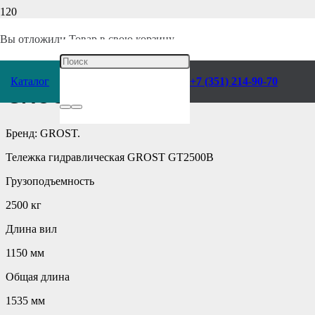
Главная
/
Каталог
/
Складское оборудование
/
Тележки
/
Ручные
/
Вы отложили
Товар
в свою корзину.
Тележка гидравлическая
Каталог
+7 (351) 214-90-70
GROST GT2500B
Бренд: GROST.
Тележка гидравлическая GROST GT2500B
Грузоподъемность
2500 кг
Длина вил
1150 мм
Общая длина
1535 мм