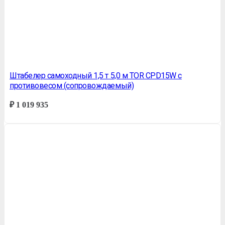
Штабелер самоходный 1,5 т 5,0 м TOR CPD15W с
противовесом (сопровождаемый)
₽
1 019 935