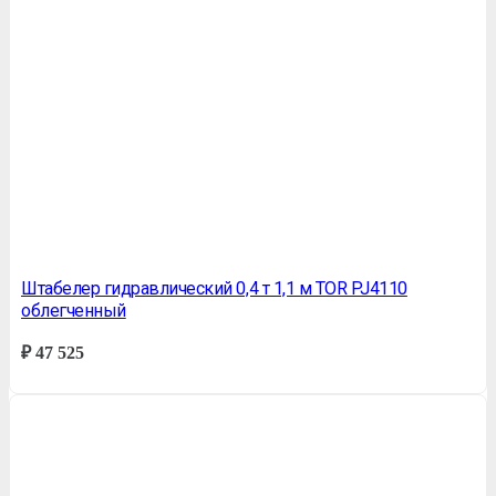
Штабелер гидравлический 0,4 т 1,1 м TOR PJ4110
облегченный
₽
47 525