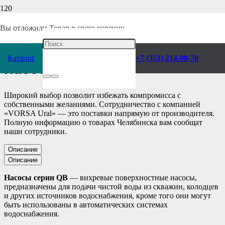
Главная
/
Каталог
/
Насосы
/
UNIPUMP
/
Погружные
/
Вы отложили
Товар
в свою корзину.
Поверхностный вихревой
Каталог
+7 (351) 214-90-70
насос QB 60
Широкий выбор позволит избежать компромисса с
собственными желаниями. Сотрудничество с компанией
«VORSA Ural» — это поставки напрямую от производителя.
Полную информацию о товарах Челябинска вам сообщат
наши сотрудники.
Описание
Описание
Насосы серии QB
— вихревые поверхностные насосы,
предназначены для подачи чистой воды из скважин, колодцев
и других источников водоснабжения, кроме того они могут
быть использованы в автоматических системах
водоснабжения.