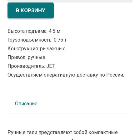
товара
Таль
В КОРЗИНУ
рычажная
JLP-
Высота подъема: 4.5 м
0.75T-
Грузоподъемность: 0.75 т
4.5
Конструкция: рычажные
м
Привод: ручные
JET
Производитель: JET
Тайвань
Осуществляем оперативную доставку по России.
Описание
Ручные тали представляют собой компактные