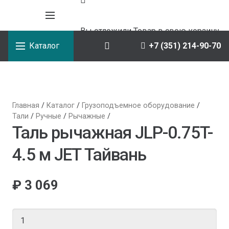
Вы отложили
Товар
в свою корзину.
Каталог
+7 (351) 214-90-70
Главная
/
Каталог
/
Грузоподъемное оборудование
/
Тали
/
Ручные
/
Рычажные
/
Таль рычажная JLP-0.75T-
4.5 м JET Тайвань
₽
3 069
Количество