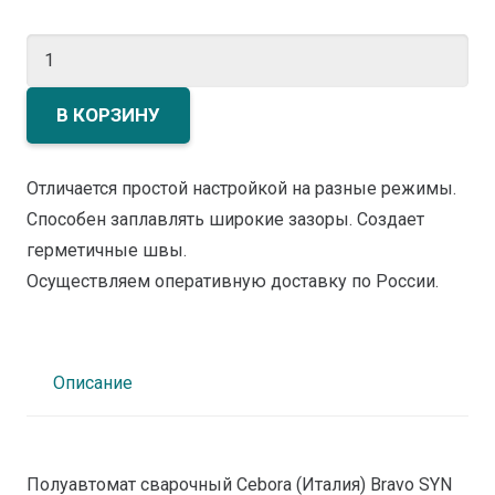
Количество
товара
Полуавтомат
В КОРЗИНУ
сварочный
Сebora
Отличается простой настройкой на разные режимы.
Италия
Способен заплавлять широкие зазоры. Создает
Bravo
герметичные швы.
SYN
Осуществляем оперативную доставку по России.
MIG-
4540/TS
450
Описание
А
Полуавтомат сварочный Сebora (Италия) Bravo SYN