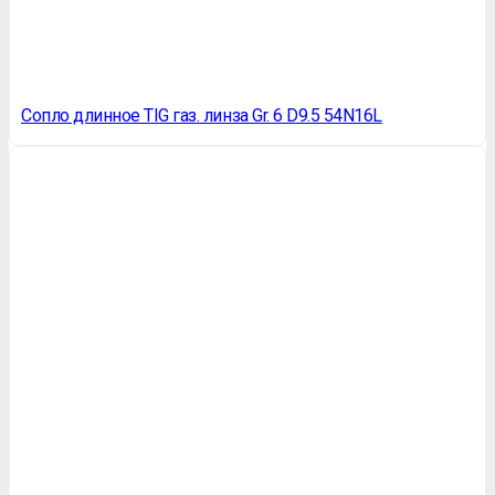
Сопло длинное TIG газ. линза Gr. 6 D9.5 54N16L