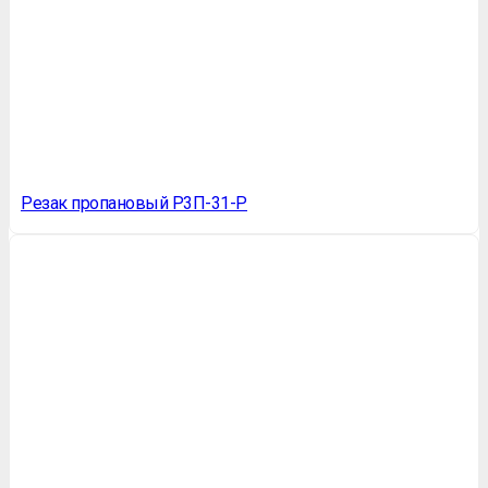
Резак пропановый Р3П-31-Р