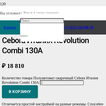
Главная
/
Каталог
/
Сварочное оборудование
/
Аппараты
/
Вы отложили
Товар
в свою корзину.
Полуавтоматы (MIG-MAG)
/
Сebora
/
Каталог
+7 (351) 214-90-70
Полуавтомат сварочный
Сebora Италия Revolution
Сombi 130А
₽
18 810
Количество товара Полуавтомат сварочный Сebora Италия
Revolution Сombi 130А
В КОРЗИНУ
Отличается простой настройкой на разные режимы. Способен