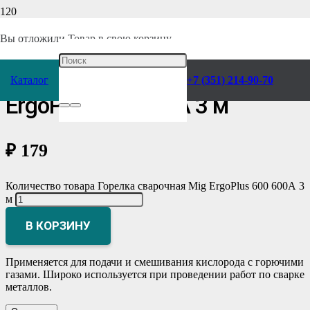
Главная
/
Каталог
/
Сварочное оборудование
/
Комплектующие
/
Горелки
/
Газовоздушная
/
Вы отложили
Товар
в свою корзину.
Горелка сварочная Mig
Каталог
+7 (351) 214-90-70
ErgoPlus 600 600А 3 м
₽
179
Количество товара Горелка сварочная Mig ErgoPlus 600 600А 3
м
В КОРЗИНУ
Применяется для подачи и смешивания кислорода с горючими
газами. Широко используется при проведении работ по сварке
металлов.