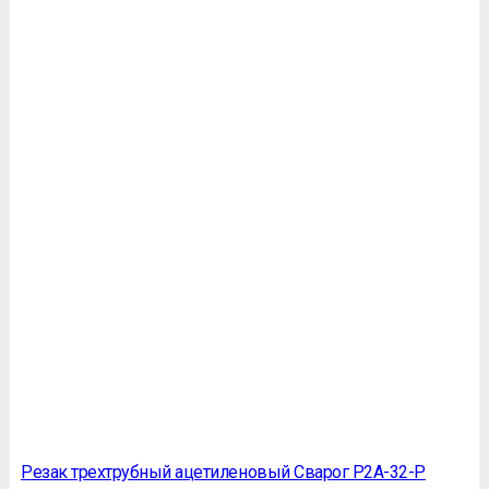
Резак трехтрубный ацетиленовый Сварог Р2А-32-Р