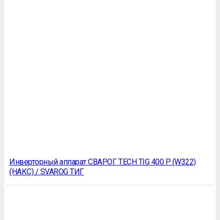
Инверторный аппарат СВАРОГ TECH TIG 400 P (W322)
(НАКС) / SVAROG ТИГ