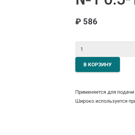
₽
586
Количество
товара
Горелка
В КОРЗИНУ
ацетиленовая
в
комплекте
Применяется для подачи
наконечники
Широко используется при
№1
0.5-
1