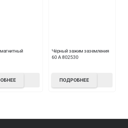
М
г
 магнитный
Чёрный зажим заземления
В
60 A 802530
ОБНЕЕ
ПОДРОБНЕЕ