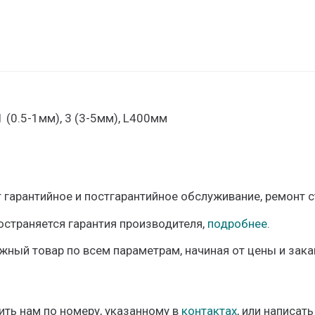
мм
3
3-
5
мм
 (0.5-1мм), 3 (3-5мм), L400мм
гарантийное и постгарантийное обслуживание, ремонт 
остраняется гарантия производителя,
подробнее
.
жный товар по всем параметрам, начиная от цены и зак
ть нам по номеру, указанному в
контактах
, или написать