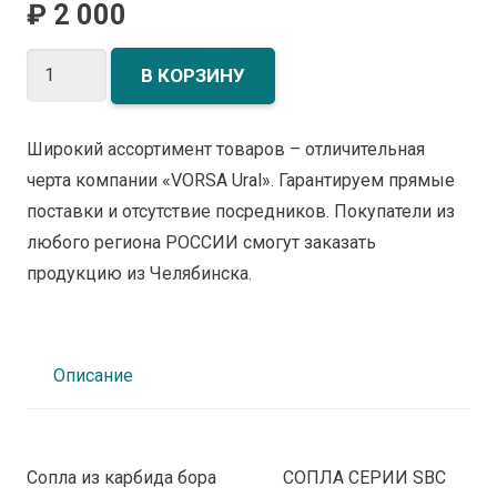
₽
2 000
Количество
В КОРЗИНУ
товара
Сопла
Широкий ассортимент товаров – отличительная
из
черта компании «VORSA Ural». Гарантируем прямые
карбида
поставки и отсутствие посредников. Покупатели из
бора
любого региона РОССИИ смогут заказать
сопла
продукцию из Челябинска.
для
пескоструя
сопло
для
Описание
дробеструя
Сопла из карбида бора СОПЛА СЕРИИ SBС