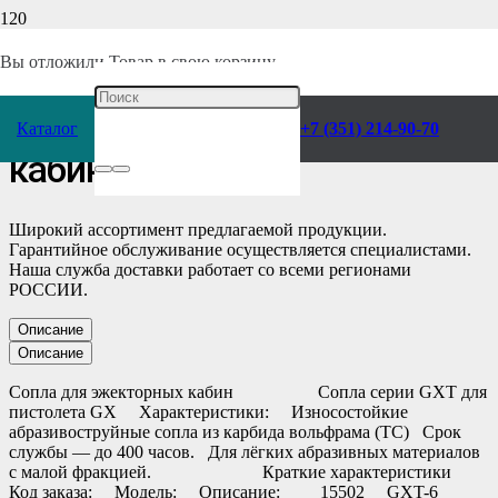
Главная
/
Каталог
/
Отделочное оборудование
/
Абразивоструйное
/
Комплектующие
/
Сопла
/
Вы отложили
Товар
в свою корзину.
Сопла для эжекторных
Каталог
+7 (351) 214-90-70
кабин
Широкий ассортимент предлагаемой продукции.
Гарантийное обслуживание осуществляется специалистами.
Наша служба доставки работает со всеми регионами
РОССИИ.
Описание
Описание
Сопла для эжекторных кабин Сопла серии GXT для
пистолета GX Характеристики: Износостойкие
абразивоструйные сопла из карбида вольфрама (ТС) Срок
службы — до 400 часов. Для лёгких абразивных материалов
с малой фракцией. Краткие характеристики
Код заказа: Модель: Описание: 15502 GXT-6