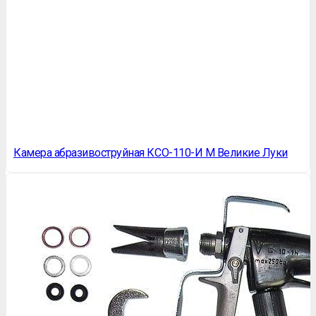
Камера абразивоструйная КСО-110-И М Великие Луки