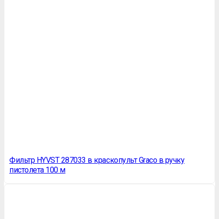
Фильтр HYVST 287033 в краскопульт Graco в ручку
пистолета 100 м