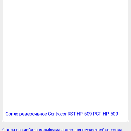
Сопло реверсивное Contracor RST-HP-509 РСТ-НР-509
Сопла из карбида вольфрама сопло для пескоструйки сопла