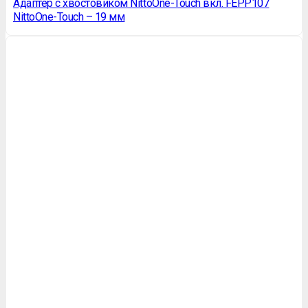
Адаптер с хвостовиком NittoOne-Touch вкл. FEPP107
NittoOne-Touch – 19 мм