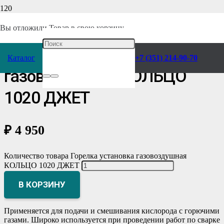
Главная
/
Каталог
/
Сварочное оборудование
/
Комплектующие
/
Горелки
/
Газовоздушная
/
Вы отложили
Товар
в свою корзину.
Горелка установка
Каталог
+7 (351) 214-90-70
газовоздушная КОЛЬЦО
1020 ДЖЕТ
₽
4 950
Количество товара Горелка установка газовоздушная
КОЛЬЦО 1020 ДЖЕТ
В КОРЗИНУ
Применяется для подачи и смешивания кислорода с горючими
газами. Широко используется при проведении работ по сварке