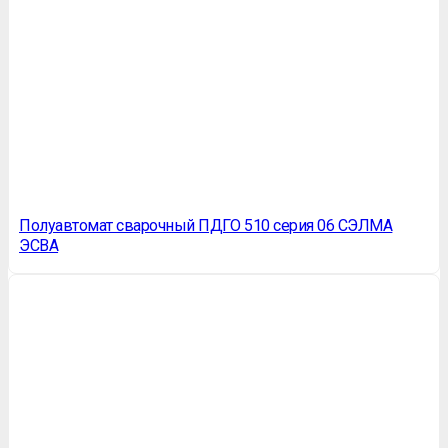
Полуавтомат сварочный ПДГО 510 серия 06 СЭЛМА
ЭСВА