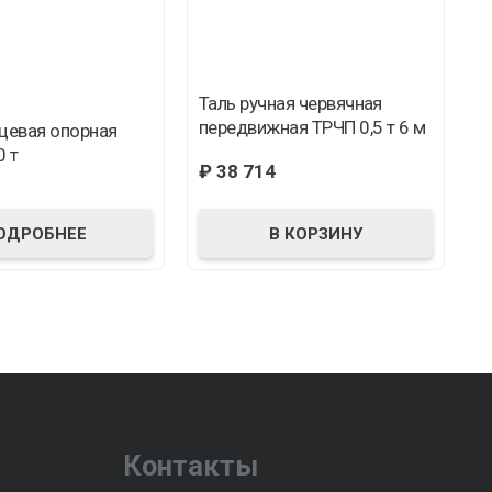
Таль ручная червячная
Р
передвижная ТРЧП 0,5 т 6 м
5
цевая опорная
0 т
₽
38 714
ОДРОБНЕЕ
В КОРЗИНУ
Контакты