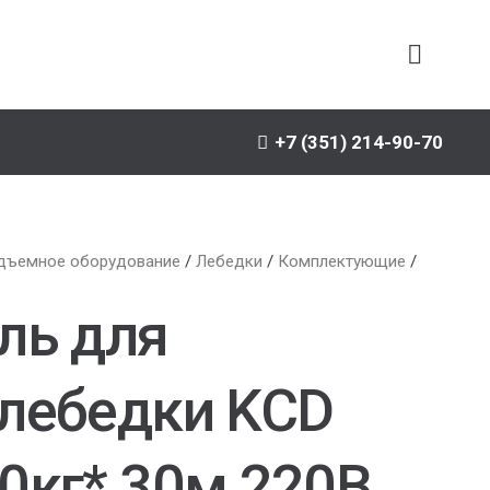
+7 (351) 214-90-70
дъемное оборудование
/
Лебедки
/
Комплектующие
/
ль для
лебедки KCD
0кг* 30м 220В