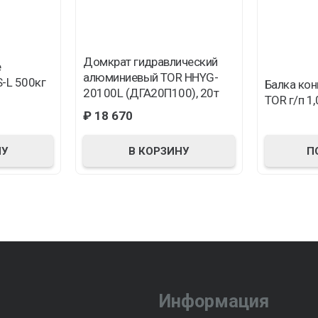
Домкрат гидравлический
е
алюминиевый TOR HHYG-
-L 500кг
Балка кон
20100L (ДГА20П100), 20т
TOR г/п 1,
₽
18 670
НУ
П
В КОРЗИНУ
Информация