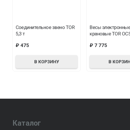
Соединительное звено TOR
Весы электронны
5,3 т
крановые TOR OCS
₽
475
₽
7 775
В КОРЗИНУ
В КОРЗИ
Каталог