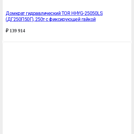
Домкрат гидравлический TOR HHYG-25050LS
(ДГ250П50Г), 250т с фиксирующей гайкой
₽
139 914