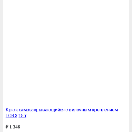
Крюк самозакрывающийся с вилочным креплением
TOR 3,15 т
₽
1 346