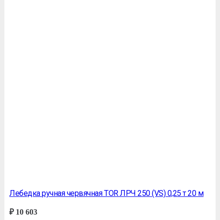
Лебедка ручная червячная TOR ЛРЧ 250 (VS) 0,25 т 20 м
₽
10 603