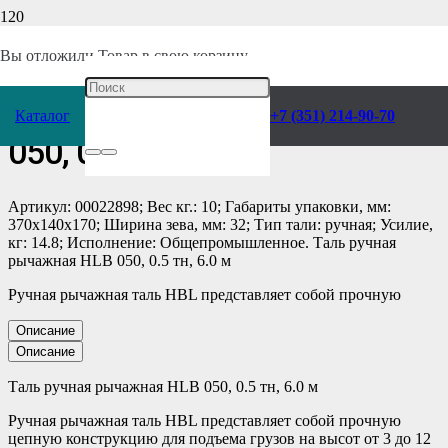
Главная
/
Каталог
/
Грузоподъемное оборудование
/
Тали
/
Ручные
/
Рычажные
/
Вы отложили
Товар
в свою корзину.
Таль ручная рычажная HLB
Каталог
+7 (351) 214-90-70
050, 0.5 тн, 6.0 м
Артикул: 00022898; Вес кг.: 10; Габариты упаковки, мм:
370х140х170; Ширина зева, мм: 32; Тип тали: ручная; Усилие,
кг: 14.8; Исполнение: Общепромышленное. Таль ручная
рычажная HLB 050, 0.5 тн, 6.0 м
Ручная рычажная таль HBL представляет собой прочную
Описание
Описание
Таль ручная рычажная HLB 050, 0.5 тн, 6.0 м
Ручная рычажная таль HBL представляет собой прочную
цепную конструкцию для подъема грузов на высот от 3 до 12