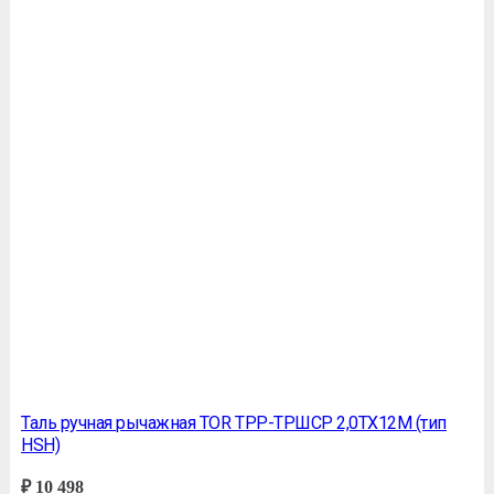
Таль ручная рычажная TOR ТРР-ТРШСР 2,0ТХ12М (тип
HSH)
₽
10 498