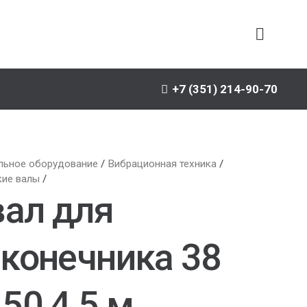
+7 (351) 214-90-70
льное оборудование
/
Вибрационная техника
/
кие валы
/
вал для
конечника 38
50 4,5 м