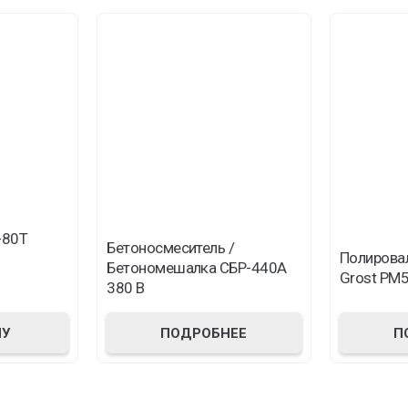
-80T
Бетоносмеситель /
Полирова
Бетономешалка СБР-440А
Grost PM
380 В
ПОДРОБНЕЕ
П
НУ