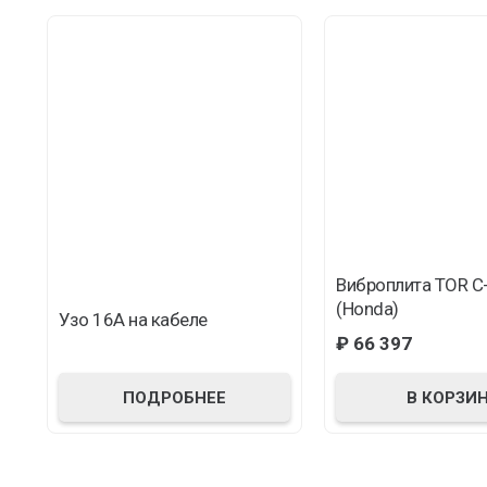
Виброплита TOR C
(Honda)
Узо 16А на кабеле
₽
66 397
ПОДРОБНЕЕ
В КОРЗИ