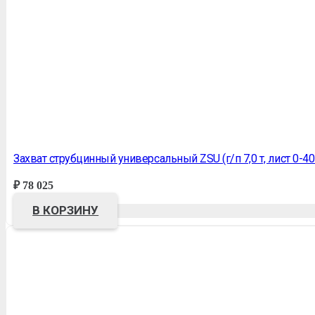
Захват струбцинный универсальный ZSU (г/п 7,0 т, лист 0-4
₽
78 025
В КОРЗИНУ