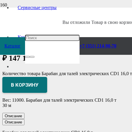
Сервисные центры
Главная
/
Каталог
/
Грузоподъемное оборудование
/
Тали
/
Комплектую
Вы отложили
Товар
в свою корзин
Барабан для талей
Контакты
Каталог
+7 (351) 214-90-70
₽
147 135
Количество товара Барабан для талей электрических CD1 16,0 т
В КОРЗИНУ
Вес: 11000. Барабан для талей электрических CD1 16,0 т
30 м
Описание
Описание