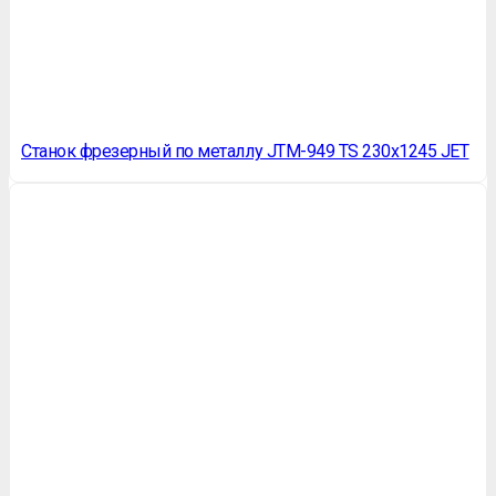
Станок фрезерный по металлу JTM-949 TS 230х1245 JET