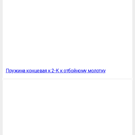
Пружина концевая к 2-К к отбойному молотку