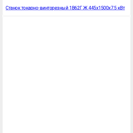
Станок токарно-винторезный 1В62Г Ж 445х1500х7.5 кВт