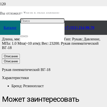
Главная
/
Каталог
/
Инструмент
/
Пневматический
/
Комплектующие
/
Запчасти отбойных молотков
/
Вы отложили
Товар
в свою корзину.
Рукав пневматический BГ-18
Каталог
+7 (351) 214-90-70
Длина, мм: 50000; Материал: Резина; Тип: Рукав; Давление,
МПа: 1.0 Мпа(~10 атм); Вес: 23200. Рукав пневматический
BГ-18
Описание
Описание
Рукав пневматический BГ-18
Характеристики
Бренд: Резинопласт
Может заинтересовать