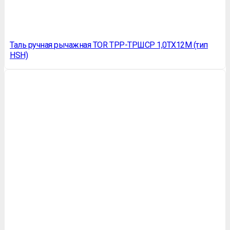
Таль ручная рычажная TOR ТРР-ТРШСР 1,0ТХ12М (тип
HSH)