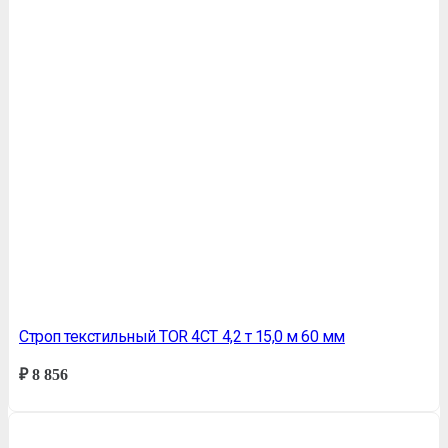
Строп текстильный TOR 4СТ 4,2 т 15,0 м 60 мм
₽
8 856