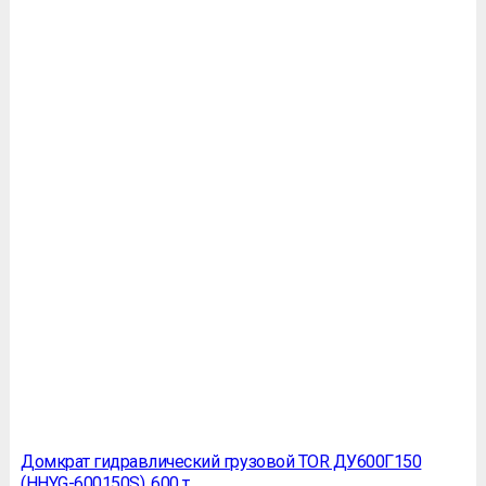
Домкрат гидравлический грузовой TOR ДУ600Г150
(HHYG-600150S), 600 т