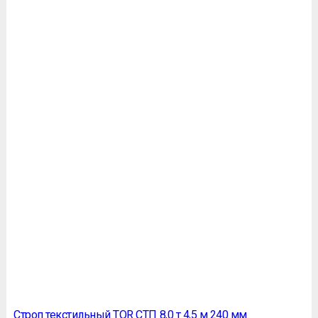
Строп текстильный TOR СТП 8,0 т 4,5 м 240 мм