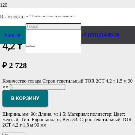
Главная
/
Каталог
/
Грузоподъемное оборудование
/
Такелаж и
комплектующие
/
Стропы текстильные
/
2СТ
/
Вы отложили
Товар
в свою корзину.
Строп текстильный TOR 2СТ
Каталог
+7 (351) 214-90-70
4,2 т 1,5 м 90 мм
₽
2 728
Количество товара Строп текстильный TOR 2СТ 4,2 т 1,5 м 90
мм
В КОРЗИНУ
Ширина, мм: 90; Длина, м: 1.5; Материал: полиэстер; Цвет:
желтый; Тип: Евростандарт; Вес: 83. Строп текстильный TOR
2СТ 4,2 т 1,5 м 90 мм