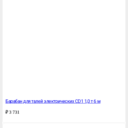
Барабан для талей электрических CD1 1,0 т 6 м
₽
3 731