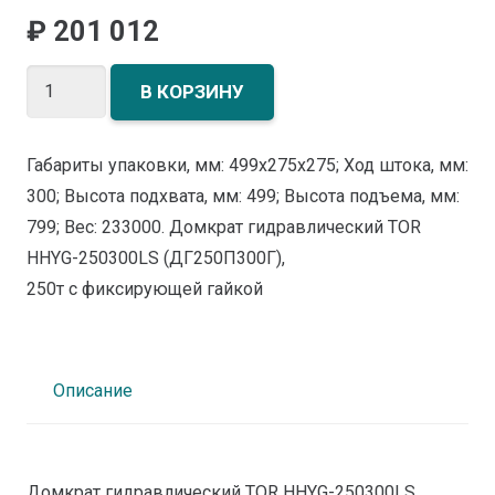
₽
201 012
Количество
В КОРЗИНУ
товара
Домкрат
Габариты упаковки, мм: 499х275х275; Ход штока, мм:
гидравлический
300; Высота подхвата, мм: 499; Высота подъема, мм:
TOR
799; Вес: 233000. Домкрат гидравлический TOR
HHYG-
HHYG-250300LS (ДГ250П300Г),
250300LS
250т с фиксирующей гайкой
(ДГ250П300Г),
250т
с
фиксирующей
Описание
гайкой
Домкрат гидравлический TOR HHYG-250300LS