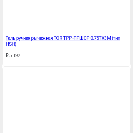
Таль ручная рычажная TOR ТРР-ТРШСР 0,75ТХ3М (тип
HSH)
₽
5 197