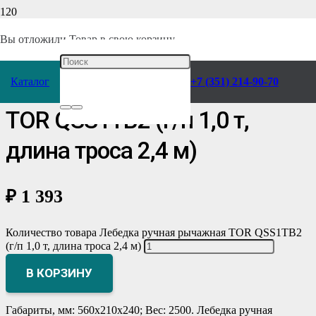
Главная
/
Каталог
/
Грузоподъемное оборудование
/
Лебедки
/
Ручные
/
Вы отложили
Товар
в свою корзину.
Рычажные
/
Каталог
+7 (351) 214-90-70
Лебедка ручная рычажная
TOR QSS1TB2 (г/п 1,0 т,
длина троса 2,4 м)
₽
1 393
Количество товара Лебедка ручная рычажная TOR QSS1TB2
(г/п 1,0 т, длина троса 2,4 м)
В КОРЗИНУ
Габариты, мм: 560х210х240; Вес: 2500. Лебедка ручная