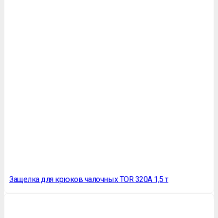
Защелка для крюков чалочных TOR 320А 1,5 т