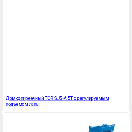
Домкрат реечный TOR SJ5-A 5Т c регулируемым
подъемом лапы