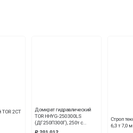
Домкрат гидравлический
й TOR 2СТ
TOR HHYG-250300LS
Строп те
(ДГ250П300Г), 250т с
6,3 т 7,0 
фиксирующей гайкой
₽
201 012