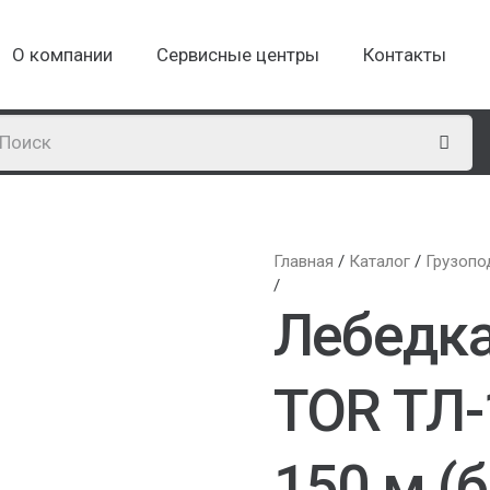
О компании
Сервисные центры
Контакты
Главная
/
Каталог
/
Грузопо
/
Лебедка
TOR ТЛ-1
150 м (б