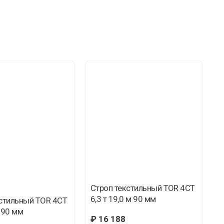
Строп текстильный TOR 4СТ
С
6,3 т 19,0 м 90 мм
2
кстильный TOR 4СТ
м 90 мм
₽
16 188