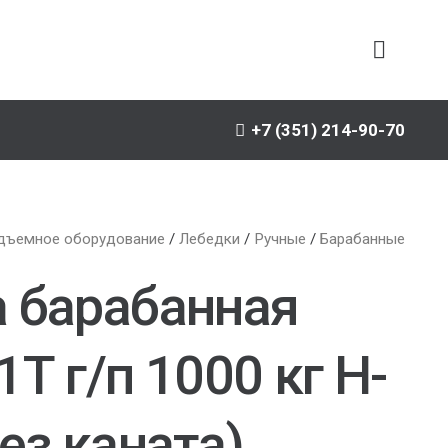
+7 (351) 214-90-70
дъемное оборудование
/
Лебедки
/
Ручные
/
Барабанные
 барабанная
Т г/п 1000 кг H-
ез каната)