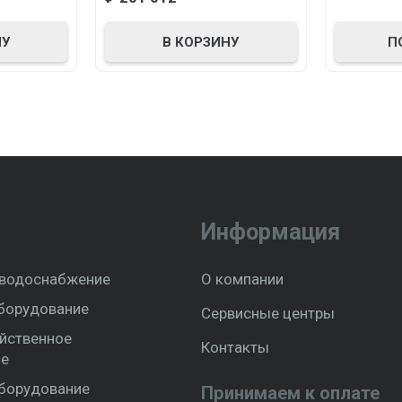
НУ
П
В КОРЗИНУ
Информация
 водоснабжение
О компании
борудование
Сервисные центры
йственное
Контакты
ие
борудование
Принимаем к оплате