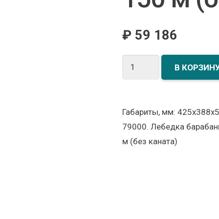
₽
59 186
Количество
В КОРЗИН
товара
Лебедка
барабанная
Габариты, мм: 425x388x58
TOR
79000. Лебедка барабанн
ТЛ-1Т
м (без каната)
г/
п
1000
кг
H-