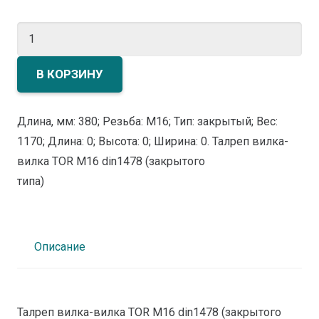
Количество
товара
Талреп
В КОРЗИНУ
вилка-
вилка
Длина, мм: 380; Резьба: M16; Тип: закрытый; Вес:
TOR
1170; Длина: 0; Высота: 0; Ширина: 0. Талреп вилка-
М16
вилка TOR М16 din1478 (закрытого
din1478
типа)
(закрытого
типа)
Описание
Талреп вилка-вилка TOR М16 din1478 (закрытого