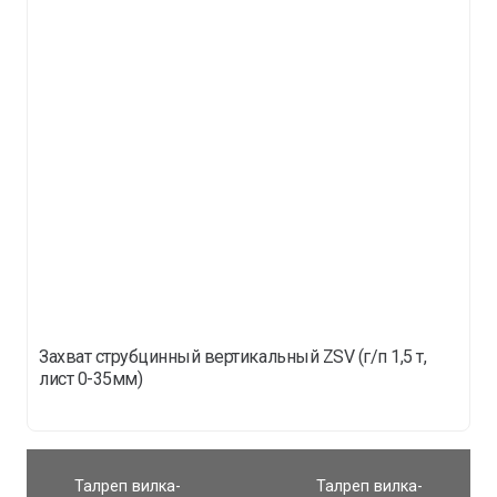
Захват струбцинный вертикальный ZSV (г/п 1,5 т,
лист 0-35мм)
Талреп вилка-
Талреп вилка-