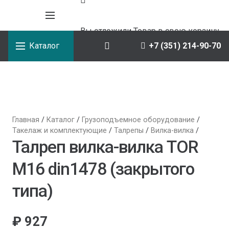
Вы отложили
Товар
в свою корзину.
Каталог
+7 (351) 214-90-70
Главная
/
Каталог
/
Грузоподъемное оборудование
/
Такелаж и комплектующие
/
Талрепы
/
Вилка-вилка
/
Талреп вилка-вилка TOR
М16 din1478 (закрытого
типа)
₽
927