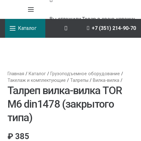
Вы отложили
Товар
в свою корзину.
Каталог
+7 (351) 214-90-70
Главная
/
Каталог
/
Грузоподъемное оборудование
/
Такелаж и комплектующие
/
Талрепы
/
Вилка-вилка
/
Талреп вилка-вилка TOR
М6 din1478 (закрытого
типа)
₽
385