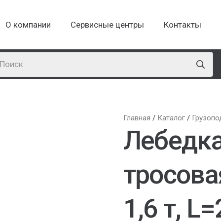
О компании
Сервисные центры
Контакты
Главная
/
Каталог
/
Грузопо
Лебедк
тросова
1,6 т, L