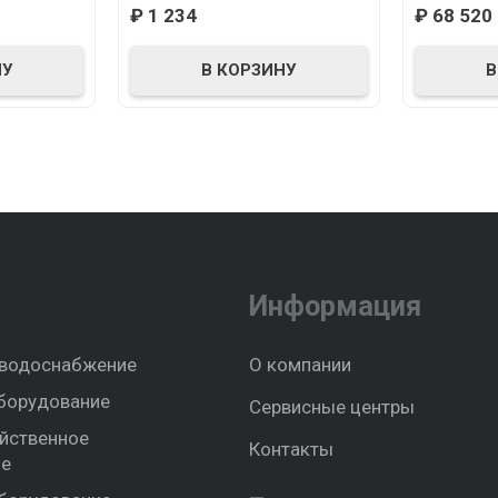
₽
1 234
₽
68 520
НУ
В КОРЗИНУ
В
Информация
 водоснабжение
О компании
борудование
Сервисные центры
йственное
Контакты
ие