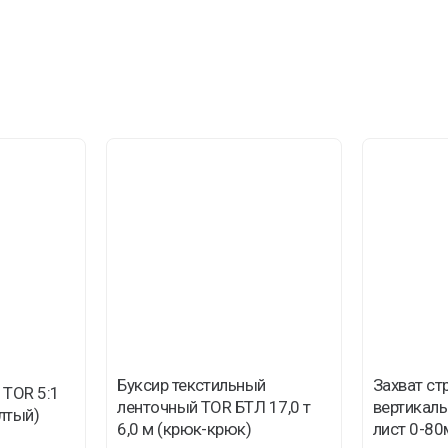
Буксир текстильный
Захват с
 TOR 5:1
ленточный TOR БТЛ 17,0 т
вертикальн
лтый)
6,0 м (крюк-крюк)
лист 0-80