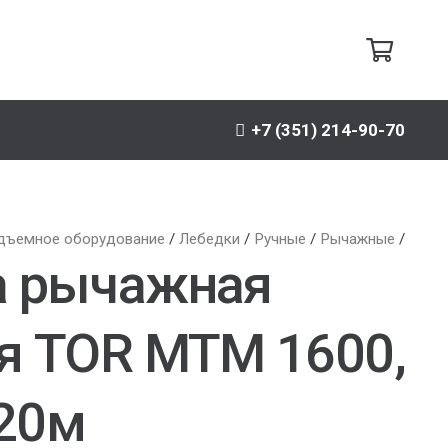
+7 (351) 214-90-70
дъемное оборудование
/
Лебедки
/
Ручные
/
Рычажные
/
а рычажная
я TOR МТМ 1600,
=20м