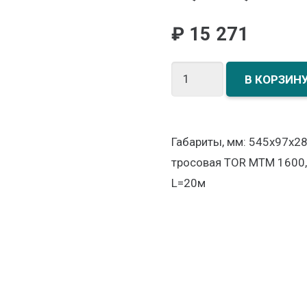
₽
15 271
Количество
В КОРЗИН
товара
Лебедка
рычажная
Габариты, мм: 545х97х286
тросовая
тросовая TOR МТМ 1600, 
TOR
L=20м
МТМ
1600,
1,6
т,
L=20м