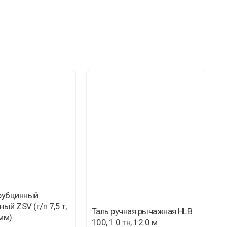
трубцинный
ый ZSV (г/п 7,5 т,
Таль ручная рычажная HLB
С
мм)
100, 1.0 тн, 12.0 м
8