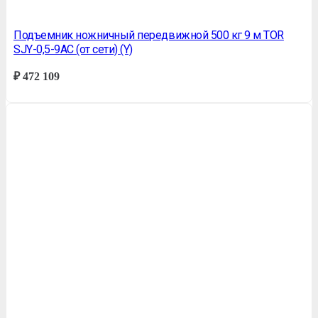
Подъемник ножничный передвижной 500 кг 9 м TOR
SJY-0,5-9AC (от сети) (Y)
₽
472 109