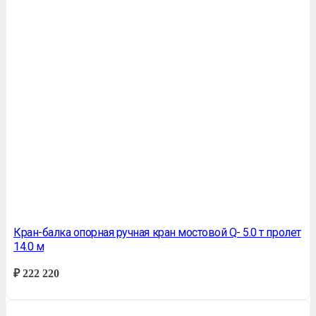
Кран-балка опорная ручная кран мостовой Q- 5.0 т пролет
14.0 м
₽
222 220