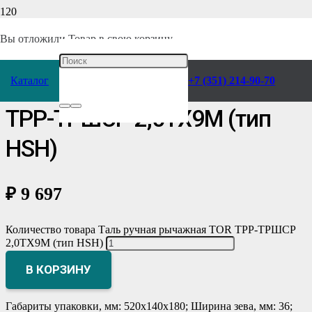
Главная
/
Каталог
/
Грузоподъемное оборудование
/
Тали
/
Ручные
/
Вы отложили
Товар
в свою корзину.
Рычажные
/
Каталог
+7 (351) 214-90-70
Таль ручная рычажная TOR
ТРР-ТРШСР 2,0ТХ9М (тип
HSH)
₽
9 697
Количество товара Таль ручная рычажная TOR ТРР-ТРШСР
2,0ТХ9М (тип HSH)
В КОРЗИНУ
Габариты упаковки, мм: 520х140х180; Ширина зева, мм: 36;