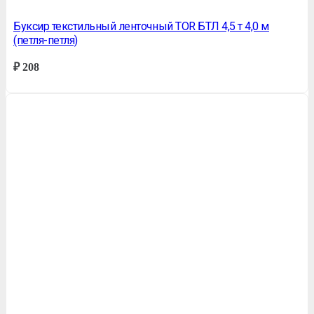
Буксир текстильный ленточный TOR БТЛ 4,5 т 4,0 м
(петля-петля)
₽
208