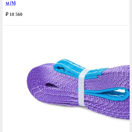
м (N)
₽
18 560