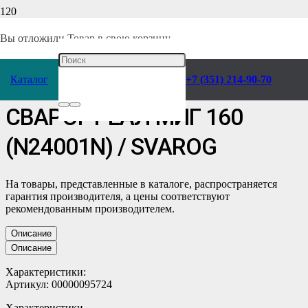
Главная
/
Каталог
/
Сварочное оборудование
/
Аппараты
/
Вы отложили
Товар
в свою корзину.
Полуавтоматы (MIG-MAG)
/
Сварог
/
Каталог
+7 (351) 214-90-70
Инверторный полуавтомат
СВАРОГ РЕАЛ МИГ 160
(N24001N) / SVAROG
На товары, представленные в каталоге, распространяется
гарантия производителя, а цены соответствуют
рекомендованным производителем.
Описание
Описание
Характеристики:
Артикул: 00000095724
Характеристики