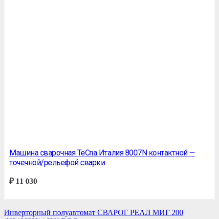
Машина сварочная TeСna Италия 8007N контактной —
точечной/рельефой сварки
₽
11 030
Инверторный полуавтомат СВАРОГ РЕАЛ МИГ 200