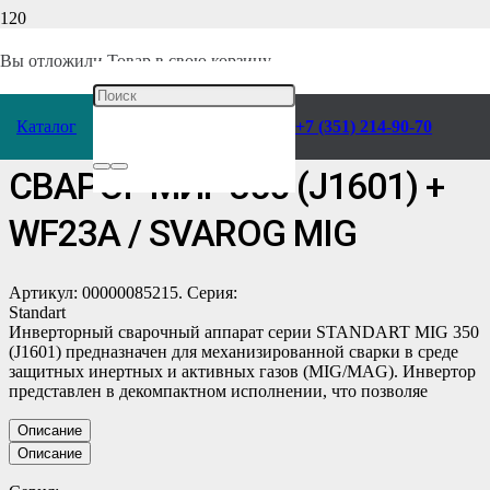
Главная
/
Каталог
/
Сварочное оборудование
/
Аппараты
/
Вы отложили
Товар
в свою корзину.
Полуавтоматы (MIG-MAG)
/
Сварог
/
Каталог
+7 (351) 214-90-70
Инверторный полуавтомат
СВАРОГ МИГ 350 (J1601) +
WF23A / SVAROG MIG
Артикул: 00000085215. Серия:
Standart
Инверторный сварочный аппарат серии STANDART MIG 350
(J1601) предназначен для механизированной сварки в среде
защитных инертных и активных газов (MIG/MAG). Инвертор
представлен в декомпактном исполнении, что позволяе
Описание
Описание