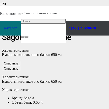
Главная
/
Каталог
/
Отделочное оборудование
/
Окрасочное
/
Комплектующие
/
Баки для краски
/
Вы отложили
Товар
в свою корзину.
Бачок для краскопульта
Каталог
+7 (351) 214-90-70
Sagola 4600 Xtreme
Характеристики:
Емкость пластикового бачка: 650 мл
Описание
Описание
Характеристики:
Емкость пластикового бачка: 650 мл
Характеристики
Бренд: Sagola
Объем бака: 0.65 л