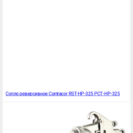
Сопло реверсивное Contracor RST-HP-325 РСТ-НР-325