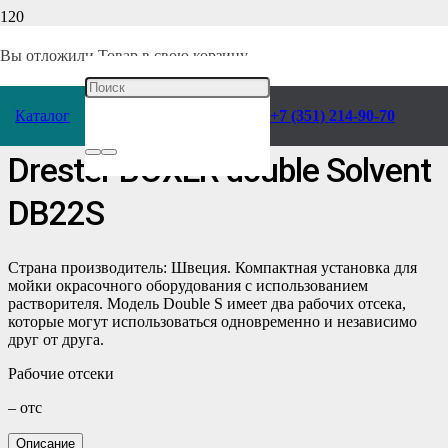
Главная
/
Каталог
/
Отделочное оборудование
/
Окрасочное
/
Вы отложили
Товар
в свою корзину.
Комплектующие
/
Мойки для краскопультов
/
Каталог
+7 (351) 214-90-70
Мойка для краскопультов
Drester BOXER double Solvent
DB22S
Страна производитель: Швеция. Компактная установка для
мойки окрасочного оборудования с использованием
растворителя. Модель Double S имеет два рабочих отсека,
которые могут использоваться одновременно и независимо
друг от друга.
Рабочие отсеки
– отс
Описание