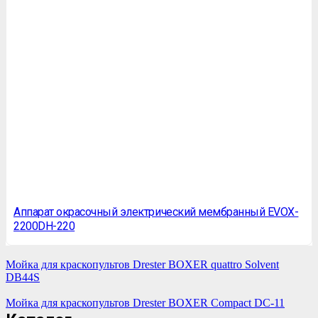
Аппарат окрасочный электрический мембранный EVOX-
2200DH-220
Мойка для краскопультов Drester BOXER quattro Solvent
DB44S
Мойка для краскопультов Drester BOXER Compact DC-11