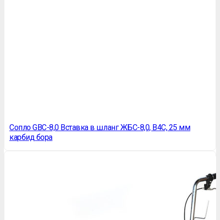
Сопло GBC-8,0 Вставка в шланг ЖБС-8,0, B4C, 25 мм
карбид бора