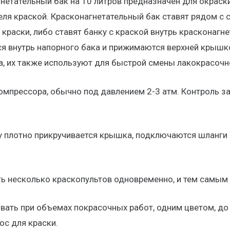
нетательный бак на 10 литров предназначен для окраски
я краской. Красконагнетательный бак ставят рядом с с
раски, либо ставят банку с краской внутрь красконагн
тся внутрь напорного бака и прижимаются верхней кры
а, их также используют для быстрой смены лакокрасочн
компрессора, обычно под давлением 2-3 атм. Контроль 
у плотно прикручивается крышка, подключаются шланги 
 несколько краскопультов одновременно, и тем самым 
ать при объемах покрасочных работ, одним цветом, до 
ос для краски.