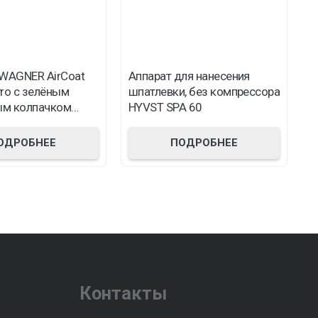
 WAGNER AirCoat
Аппарат для нанесения
С
ro с зелёным
шпатлевки, без компрессора
к
м колпачком
HYVST SPA 60
ОДРОБНЕЕ
ПОДРОБНЕЕ
Контакты