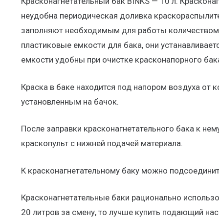
Красконагнетательный бак BINKS — 10 л. Красконаг
неудобна периодическая доливка краскораспылител
заполняют необходимым для работы количеством к
пластиковые емкости для бака, они устанавливае
емкости удобны при очистке красконапорного бак
Краска в баке находится под напором воздуха от 
установленным на бачок.
После заправки красконагнетательного бака к нем
краскопульт с нижней подачей материала.
К красконагнетательному баку можно подсоединить
Красконагнетательные баки рационально использов
20 литров за смену, то лучше купить подающий нас