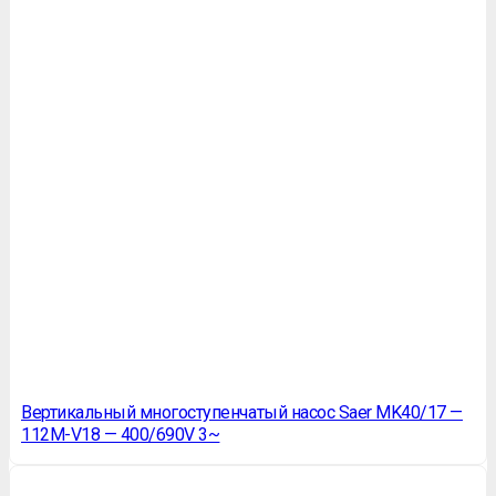
Вертикальный многоступенчатый насос Saer MK40/17 —
112M-V18 — 400/690V 3~