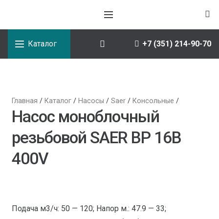
Каталог
+7 (351) 214-90-70
Главная
/
Каталог
/
Насосы
/
Saer
/
Консольные
/
Насос моноблочный
резьбовой SAER BP 16B
400V
Подача м3/ч: 50 — 120; Напор м.: 47.9 — 33;