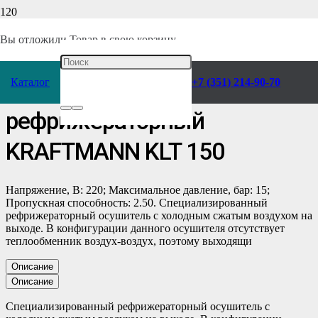
Главная
/
Каталог
/
Компрессоры
/
Воздухоподготовка
/
Осушители
/
Вы отложили
Товар
в свою корзину.
Рефрижераторного типа
/
Каталог
+7 (351) 214-90-70
Осушитель воздуха
рефрижераторный
KRAFTMANN KLT 150
Напряжение, В: 220; Максимальное давление, бар: 15;
Пропускная способность: 2.50. Специализированный
рефрижераторный осушитель с холодным сжатым воздухом на
выходе. В конфигурации данного осушителя отсутствует
теплообменник воздух-воздух, поэтому выходящи
Описание
Описание
Специализированный рефрижераторный осушитель с