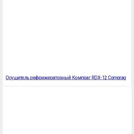
Осушитель рефрижераторный Компраг RDX-12 Comprag