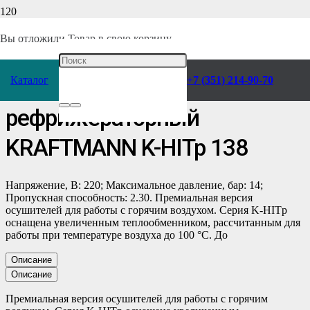
Главная
/
Каталог
/
Компрессоры
/
Воздухоподготовка
/
Осушители
/
Вы отложили
Товар
в свою корзину.
Рефрижераторного типа
/
Каталог
+7 (351) 214-90-70
Осушитель воздуха
рефрижераторный
KRAFTMANN K-HITp 138
Напряжение, В: 220; Максимальное давление, бар: 14;
Пропускная способность: 2.30. Премиальная версия
осушителей для работы с горячим воздухом. Серия K-HITр
оснащена увеличенным теплообменником, рассчитанным для
работы при температуре воздуха до 100 °C. До
Описание
Описание
Премиальная версия осушителей для работы с горячим