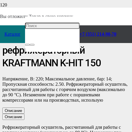
Главная
/
Каталог
/
Компрессоры
/
Воздухоподготовка
/
Осушители
/
Вы отложили
Товар
в свою корзину.
Рефрижераторного типа
/
Каталог
+7 (351) 214-90-70
Осушитель воздуха
рефрижераторный
KRAFTMANN K-HIT 150
Напряжение, В: 220; Максимальное давление, бар: 14;
Пропускная способность: 2.50. Рефрижераторный осушитель,
рассчитанный для работы с горячим воздухом (максимально
до 90 °C). Незаменим при работе с поршневыми
компрессорами или на производствах, использую
Описание
Описание
Рефрижераторный осушитель, рассчитанный для работы с