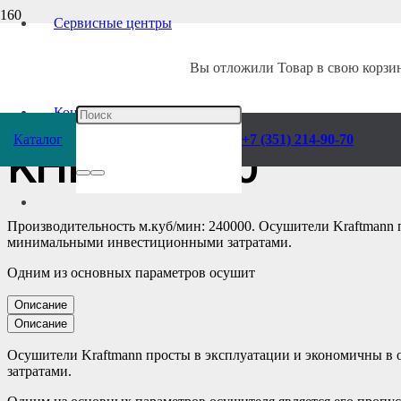
Сервисные центры
Главная
/
Каталог
/
Компрессоры
/
Воздухоподготовка
/
Осушители
/
Ре
Вы отложили
Товар
в свою корзин
Осушитель возду
Контакты
Каталог
+7 (351) 214-90-70
KHDp 14400
Производительность м.куб/мин: 240000. Осушители Kraftmann 
минимальными инвестиционными затратами.
Одним из основных параметров осушит
Описание
Описание
Осушители Kraftmann просты в эксплуатации и экономичны в
затратами.