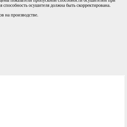
едены показатели пропускной способности осушителей при
ная способность осушителя должна быть скорректирована.
в на производстве.