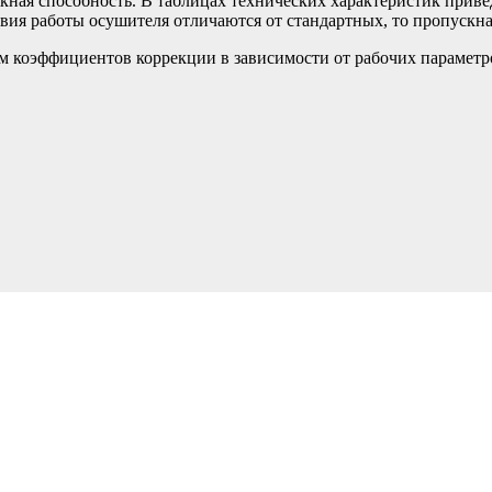
кная способность. В таблицах технических характеристик прив
ловия работы осушителя отличаются от стандартных, то пропуск
 коэффициентов коррекции в зависимости от рабочих параметро