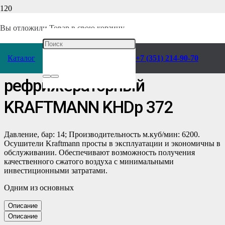
Главная
/
Каталог
/
Компрессоры
/
Воздухоподготовка
/
Осушители
/
Вы отложили
Товар
в свою корзину.
Рефрижераторного типа
/
Каталог
+7 (351) 214-90-70
Осушитель воздуха
рефрижераторный
KRAFTMANN KHDp 372
Давление, бар: 14; Производительность м.куб/мин: 6200.
Осушители Kraftmann просты в эксплуатации и экономичны в
обслуживании. Обеспечивают возможность получения
качественного сжатого воздуха с минимальными
инвестиционными затратами.
Одним из основных
Описание
Описание