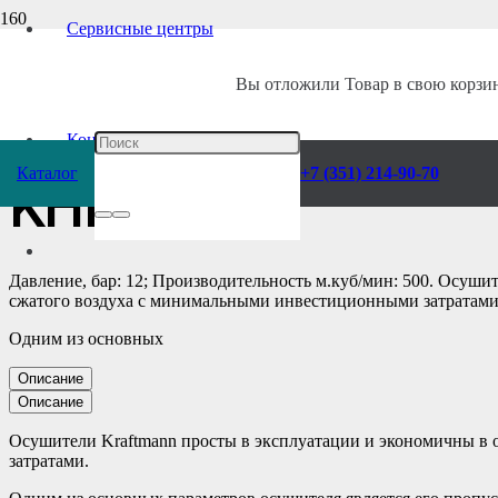
Сервисные центры
Главная
/
Каталог
/
Компрессоры
/
Воздухоподготовка
/
Осушители
/
Ре
Вы отложили
Товар
в свою корзин
Осушитель возду
Контакты
Каталог
+7 (351) 214-90-70
KHD 31
Давление, бар: 12; Производительность м.куб/мин: 500. Осуш
сжатого воздуха с минимальными инвестиционными затратами
Одним из основных
Описание
Описание
Осушители Kraftmann просты в эксплуатации и экономичны в
затратами.