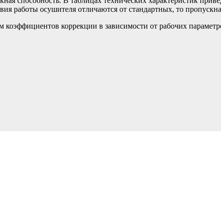
кная способность. В таблицах технических характеристик прив
ловия работы осушителя отличаются от стандартных, то пропускн
 коэффициентов коррекции в зависимости от рабочих параметро