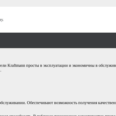
фрижераторного типа
/
у.
ха рефрижераторн
ители Kraftmann просты в эксплуатации и экономичны в обслуж
.
 обслуживании. Обеспечивают возможность получения качестве