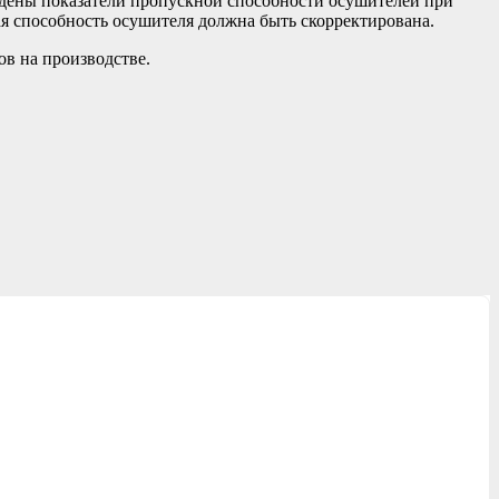
едены показатели пропускной способности осушителей при
ая способность осушителя должна быть скорректирована.
в на производстве.